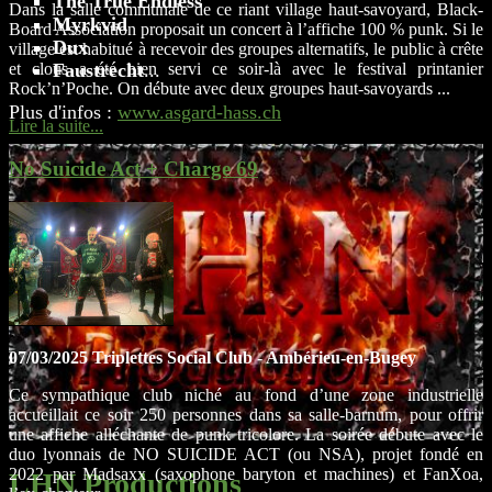
The True Endless
Dans la salle communale de ce riant village haut-savoyard, Black-
Myrkvid
Board Association proposait un concert à l’affiche 100 % punk. Si le
Dux
village est habitué à recevoir des groupes alternatifs, le public à crête
Faustrecht
...
et clous a été bien servi ce soir-là avec le festival printanier
Rock’n’Poche. On débute avec deux groupes haut-savoyards ...
Plus d'infos :
www.asgard-hass.ch
Lire la suite...
No Suicide Act + Charge 69
07/03/2025 Triplettes Social Club - Ambérieu-en-Bugey
Ce sympathique club niché au fond d’une zone industrielle
accueillait ce soir 250 personnes dans sa salle-barnum, pour offrir
une affiche alléchante de punk tricolore. La soirée débute avec le
duo lyonnais de NO SUICIDE ACT (ou NSA), projet fondé en
2022 par Madsaxx (saxophone baryton et machines) et FanXoa,
LHN Productions