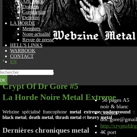
Arts Noirs
Dossiers
Gueularium
Delirium
LA HORDE
Membres
Notre actualité
Revue de presse
HELL'S LINKS
WARBOOK
CONTACT
.
EN
OK
Crypt Of Dr Gore #5
La Horde Noire Metal Extreme
56 pages A5
noir & blanc
Webzine spécialisé francophone
metal extreme underground
:
Contact :
black metal
,
death metal
,
thrash metal
et
heavy metal
doc.gore@gmai
http://cryptofd
Dernières chroniques metal
4€ port