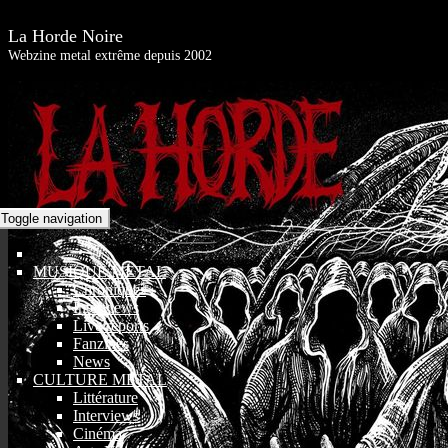
La Horde Noire
Webzine metal extrême depuis 2002
Toggle navigation
MUSIQUE METAL
Chroniques
Interviews
Live reports
Fanzines
News
CULTURE METAL
Littérature
Interviews
Cinéma