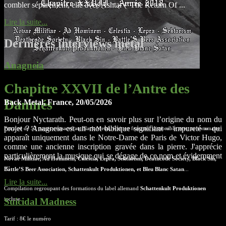
combler séparément, elle avec Ashtar ("The Return Of ...
Lire la suite...
Dernières interviews metal
Anagneia
Chapitre XXVII de l’Antre des
Damnés
Back Metal, France, 20/05/2026
Bonjour Nyctarath. Peut-on en savoir plus sur l’origine du nom du
projet ? Anagneia est un mot biblique signifiant « impureté » qui
Fanzine de 52 pages consacré au Black Metal, écrit en français, disponible avec au sommaire
apparaît uniquement dans le Notre-Dame de Paris de Victor Hugo,
:
comme une ancienne inscription gravée dans la pierre. J'apprécie
particulièrement la musique qui se dégage de ce nom et évidemment
Novae Militiae, Ad Hominem, Celestia, Lepra, Sektarism, Deathcode Society, Black Sin,
...
Battle’S Beer Association, Schattenkult Produktionen, et Bleu Blanc Satan
...
Lire la suite...
Compilation regroupant des formations du label allemand
Schattenkult Produktionen
Suicidal Madness
incluse.
Tarif : 8€ le numéro