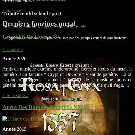
l’ex-chanteur ...
Lire la suite...
Tribute to old school spirit
Derniers fanzines metal
Un hommage rendu aux groupes cultes qui ont fait le metal
Crypt Of Dr Gore n°3
3 compilations contenant des reprises réalisées par des groupes venant de tous horizons
En savoir plus
Année 2020
Amis de musique extrême underground, frères et sœurs du metal, le
numéro 3 du fanzine " Crypt of Dr.Gore " vient de paraître. Là où
la plupart des gens " aiment " écouter de la musique, nous en
général dans le metal, c'est de passion et mode de vie qu'il s'agit, ...
Lire la suite...
Antre Des Damnés Chapitre XXIII
Année 2015