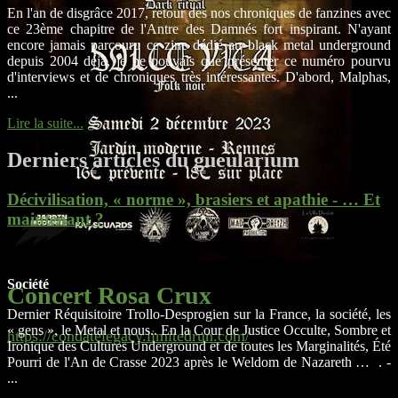
En l'an de disgrâce 2017, retour des nos chroniques de fanzines avec
ce 23ème chapitre de l'Antre des Damnés fort inspirant. N'ayant
encore jamais parcouru ce zine dédié au black metal underground
depuis 2004 déjà, je ne pouvais que présenter ce numéro pourvu
d'interviews et de chroniques très intéressantes. D'abord, Malphas,
...
Lire la suite...
Derniers articles du gueularium
Décivilisation, « norme », brasiers et apathie - … Et
maintenant ?
Société
Concert Rosa Crux
Dernier Réquisitoire Trollo-Desprogien sur la France, la société, les
« gens », le Metal et nous.. En la Cour de Justice Occulte, Sombre et
https://condatelegacy.limitedrun.com/
Ironique des Cultures Underground et de toutes les Marginalités, Été
Pourri de l'An de Crasse 2023 après le Weldom de Nazareth … . -
...