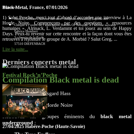
Black Metal, France, 07/01/2026
Règlement :
1) Salut Psycho, merci tout d’abord d’accorder une interview à La
Paypal. Créditer l’adresse suivante : malphas.nebulah[@]laposte.net
Horde Noire. Commençons par des questions « ressources
Chèque à l’ordre de l’association Hordes Of Nebulah, à l’adresse suivante :
humaines ». Alrinack, L. Verdammt et toi jouez au sein de Happy
Fabrice Humbert
Days. Peux-tu revenir sur cette rencontre et la façon dont vous êtes
5, chemin de la Forêt
retrouvés à rejoindre le groupe de A. Morbid ? Salut Greg, ...
57510 DIEFENBACH
Lire la suite...
Derniers concerts metal
Festival Rock’n’Poche
Compilation Black metal is dead
Editée par le label Asgard Hass
En soutien avec La Horde Noire
Retrouvez les groupes éminents du
black metal
underground
:
27/04/2025 Habère-Poche (Haute-Savoie)