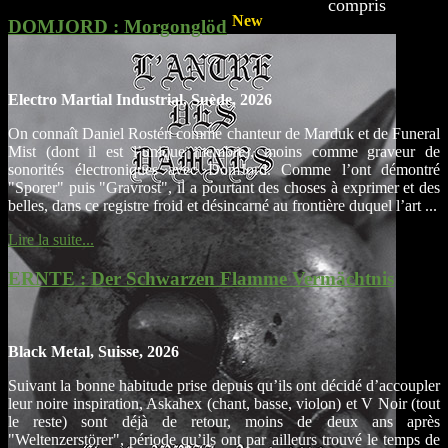
compris
New
DOMJORD
: Morgonglöd
Electro Martial Industrial, Suède, 2026
On connaît Daniel Rostén comme chanteur de Marduk et de Funeral
Mist (dont il est l’unique membre), moins comme graveur de
sonorités électroniques avec DomJord. Comme l’ont démontré
"Sporer" puis "Gravrost", il a pourtant des choses à exprimer et des
belles, dans ce registre froid et désincarné au frontière duquel l’art ...
Lire la suite...
ERNTE
: Der Schwarzen Flamme Vermächtnis
Black Metal, Suisse, 2026
Suivant la bonne habitude prise depuis qu’ils ont décidé d’accoupler
leur noire inspiration, Askahex (chant, basse, violon) et V Noir (tout
le reste) sont déjà de retour, moins de deux ans après
"Weltenzerstörer", période qu’ils ont par ailleurs trouvé le temps de